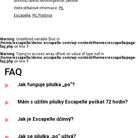
účinnou látkou levonorgestrel, pečlivě
čtete příbalové informace:
PIL
,
Escapelle
PIL Postinor
Warning
: Undefined variable $loc in
/home/escapelle/demo.escapelle.com/wp-content/themes/escapella/page-
faq.php
on line
7
Warning
: Trying to access array offset on value of type null in
/home/escapelle/demo.escapelle.com/wp-content/themes/escapella/page-
faq.php
on line
7
FAQ
Jak funguje pilulka „po“?
Mám s užitím pilulky Escapelle počkat 72 hodin?
Jak je Escapelle účinný?
Jak se pilulka „po“ užívá?