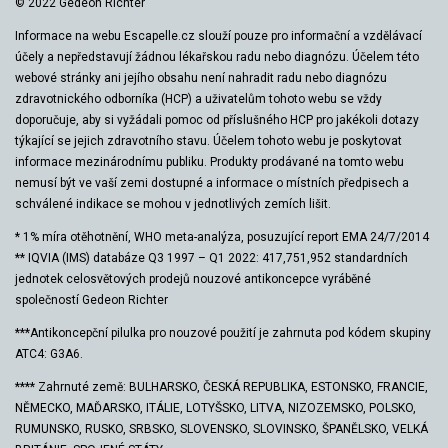
© 2022 Gedeon Richter
Informace na webu Escapelle.cz slouží pouze pro informační a vzdělávací
účely a nepředstavují žádnou lékařskou radu nebo diagnózu. Účelem této
webové stránky ani jejího obsahu není nahradit radu nebo diagnózu
zdravotnického odborníka (HCP) a uživatelům tohoto webu se vždy
doporučuje, aby si vyžádali pomoc od příslušného HCP pro jakékoli dotazy
týkající se jejich zdravotního stavu. Účelem tohoto webu je poskytovat
informace mezinárodnímu publiku. Produkty prodávané na tomto webu
nemusí být ve vaší zemi dostupné a informace o místních předpisech a
schválené indikace se mohou v jednotlivých zemích lišit.
* 1% míra otěhotnění, WHO meta-analýza, posuzující report EMA 24/7/2014
** IQVIA (IMS) databáze Q3 1997 – Q1 2022: 417,751,952 standardních
jednotek celosvětových prodejů nouzové antikoncepce vyráběné
společností Gedeon Richter
***Antikoncepční pilulka pro nouzové použití je zahrnuta pod kódem skupiny
ATC4: G3A6.
**** Zahrnuté země: BULHARSKO, ČESKÁ REPUBLIKA, ESTONSKO, FRANCIE,
NĚMECKO, MAĎARSKO, ITÁLIE, LOTYŠSKO, LITVA, NIZOZEMSKO, POLSKO,
RUMUNSKO, RUSKO, SRBSKO, SLOVENSKO, SLOVINSKO, ŠPANĚLSKO, VELKÁ