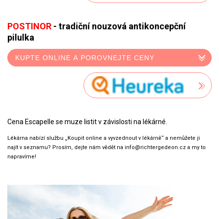
POSTINOR
- tradiční nouzová antikoncepční
pilulka
KUPTE ONLINE A POROVNEJTE CENY
Cena Escapelle se muze listit v závislosti na lékárné.
Lékárna nabízí službu „Koupit online a vyvzednout v lékárně“ a nemůžete ji
najít v seznamu? Prosím, dejte nám vědět na info@richtergedeon.cz a my to
napravíme!