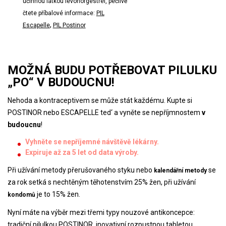
účinnou látkou levonorgestrel, pečlivě
čtete příbalové informace:
PIL
,
Escapelle
PIL Postinor
MOŽNÁ BUDU POTŘEBOVAT PILULKU
„PO“
V BUDOUCNU
!
Nehoda a kontraceptivem se může stát každému. Kupte si
POSTINOR nebo ESCAPELLE ted‘ a vyněte se nepříjmnostem
v
budoucnu
!
Vyhněte se nepříjemné návštěvě lékárny.
Expiruje až za 5 let od data výroby.
Při užívání metody přerušovaného styku nebo
se
kalendářní metody
za rok setká s nechtěným těhotenstvím 25% žen, při užívání
je to 15% žen.
kondomů
Nyní máte na výběr mezi třemi typy nouzové antikoncepce:
tradiční pilulkou POSTINOR, inovativní rozpustnou tabletou