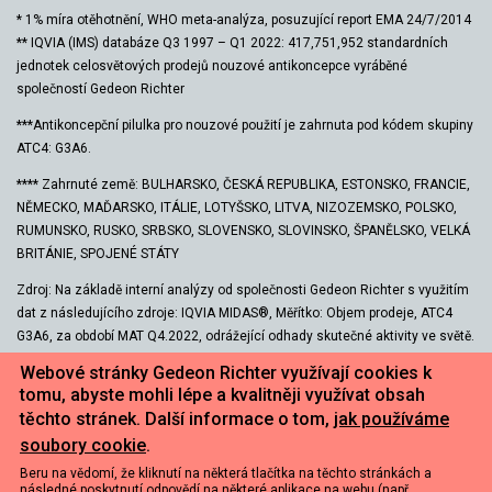
* 1% míra otěhotnění, WHO meta-analýza, posuzující report EMA 24/7/2014
** IQVIA (IMS) databáze Q3 1997 – Q1 2022: 417,751,952 standardních
jednotek celosvětových prodejů nouzové antikoncepce vyráběné
společností Gedeon Richter
***Antikoncepční pilulka pro nouzové použití je zahrnuta pod kódem skupiny
ATC4: G3A6.
**** Zahrnuté země: BULHARSKO, ČESKÁ REPUBLIKA, ESTONSKO, FRANCIE,
NĚMECKO, MAĎARSKO, ITÁLIE, LOTYŠSKO, LITVA, NIZOZEMSKO, POLSKO,
RUMUNSKO, RUSKO, SRBSKO, SLOVENSKO, SLOVINSKO, ŠPANĚLSKO, VELKÁ
BRITÁNIE, SPOJENÉ STÁTY
Zdroj: Na základě interní analýzy od společnosti Gedeon Richter s využitím
dat z následujícího zdroje: IQVIA MIDAS®, Měřítko: Objem prodeje, ATC4
G3A6, za období MAT Q4.2022, odrážející odhady skutečné aktivity ve světě.
Copyright IQVIA. Všechna práva vyhrazena.
Webové stránky Gedeon Richter využívají cookies k
tomu, abyste mohli lépe a kvalitněji využívat obsah
The Website is maintained and operated by Gedeon Richter Plc. through
těchto stránek. Další informace o tom,
jak používáme
Progressive Studio Kft. advertising agency. (R) – ESCAPELLE and POSTINOR
are registered trademarks. Latest update: 01.07.2022
soubory cookie
.
Poslední změny: 01.07.2022
Beru na vědomí, že kliknutí na některá tlačítka na těchto stránkách a
následné poskytnutí odpovědí na některé aplikace na webu (např.