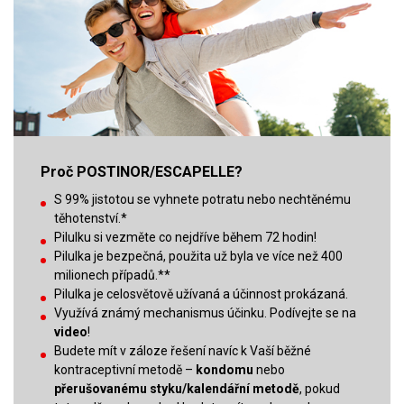
Proč POSTINOR/ESCAPELLE?
S 99% jistotou se vyhnete potratu nebo nechtěnému
těhotenství.*
Pilulku si vezměte co nejdříve během 72 hodin!
Pilulka je bezpečná, použita už byla ve více než 400
milionech případů.**
Pilulka je celosvětově užívaná a účinnost prokázaná.
Využívá známý mechanismus účinku. Podívejte se na
video
!
Budete mít v záloze řešení navíc k Vaší běžné
kontraceptivní metodě –
kondomu
nebo
přerušovanému styku/kalendářní metodě
, pokud