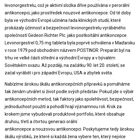
levonorgestrelu, což je aktivní složka dříve používána v perorální
antikoncepci, jako prostředek nouzové antikoncepce. Od té doby
byla ve východní Evropě učiněna řada klinických studií, které
prokázaly účinnost a bezpečnost levonorgestrelu vyráběného
společností Gedeon Richter Plc. jako postkoitální antikoncepce.
Levonorgestrel 0,75 mg tableta byla poprvé schválena v Maďarsku
v roce 1979 pod obchodním názvem POSTINOR. Preparát byl na
trhu ve velké části střední a východní Evropy a v bývalém
Sovětském svazu. Až později, na začátku 90. let 20. století, se
začal vyrábět i pro západní Evropu, USA a zbytek světa.
Nabízíme širokou škálu antikoncepčních přípravků a pomáháme
tak ženám utvářet si život podle svých představ. Pokud jde o výběr
antikoncepčních metod, tak faktory jako spolehlivost, bezpečnost,
jednoduchost použití a pohodlí hrají významnou roli. Krok za
krokem jsme vybudovali produktové portfolio, které obsahuje
druhou, třetí a čtvrtou generaci orální
antikoncepce a nouzovou antikoncepci. Poskytujeme tedy širokou
škálu výrobků, ze které si každá žena vybere ten, který nejvíce