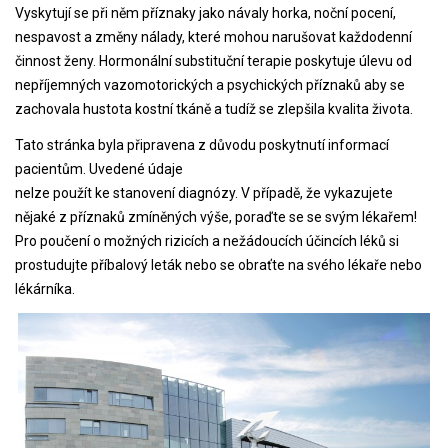
Vyskytují se při něm příznaky jako návaly horka, noční pocení,
nespavost a změny nálady, které mohou narušovat každodenní
činnost ženy. Hormonální substituční terapie poskytuje úlevu od
nepříjemných vazomotorických a psychických příznaků aby se
zachovala hustota kostní tkáně a tudíž se zlepšila kvalita života.
Tato stránka byla připravena z důvodu poskytnutí informací
pacientům. Uvedené údaje
nelze použít ke stanovení diagnózy. V případě, že vykazujete
nějaké z příznaků zmíněných výše, poraďte se se svým lékařem!
Pro poučení o možných rizicích a nežádoucích účincích léků si
prostudujte příbalový leták nebo se obraťte na svého lékaře nebo
lékárníka.