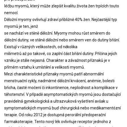
léčbu myomů, který může zlepšit kvalitu života žen trpících touto
nemocí.
Děložní myomy ovlivňují zdraví přibližně 40% žen. Nejčastější typ
myomů je ten, jenž
se nachází ve stěně děložní. Myomy mohou růst směrem do
děložní dutiny, ve stěně děložní nebo směrem ven do dutiny břišní.
Existují v různých velikostech, od několika
milimetrů až po takové, co zaplní část břišní dutiny. Příčina jejich
vzniku je stále nejasná. Charakter a závažnost příznaků je v
přímém vztahu k umístění a velikosti myomů.
Mezi charakteristické příznaky myomů patří abnormální
menstruační cykly, nadměrné děložní krvácení, anémie, bolesti
břicha, časté močení či inkontinence, neplodnost a komplikace v
těhotenství. V případě asymptomatických myomů jsou dostačující
pravidelná gynekologická a ultrazvuková vyšetření avšak u
symptomatických myomů buď chirurgická nebo medikamentózní
terapie. Od roku 2012 je dostupná perorální předoperační
farmakoterapie. Tento nový lék ovlivňuje receptor jednoho z