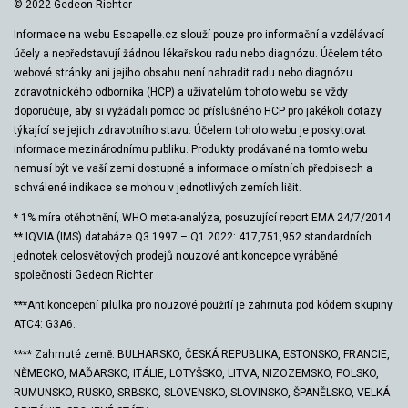
© 2022 Gedeon Richter
Informace na webu Escapelle.cz slouží pouze pro informační a vzdělávací
účely a nepředstavují žádnou lékařskou radu nebo diagnózu. Účelem této
webové stránky ani jejího obsahu není nahradit radu nebo diagnózu
zdravotnického odborníka (HCP) a uživatelům tohoto webu se vždy
doporučuje, aby si vyžádali pomoc od příslušného HCP pro jakékoli dotazy
týkající se jejich zdravotního stavu. Účelem tohoto webu je poskytovat
informace mezinárodnímu publiku. Produkty prodávané na tomto webu
nemusí být ve vaší zemi dostupné a informace o místních předpisech a
schválené indikace se mohou v jednotlivých zemích lišit.
* 1% míra otěhotnění, WHO meta-analýza, posuzující report EMA 24/7/2014
** IQVIA (IMS) databáze Q3 1997 – Q1 2022: 417,751,952 standardních
jednotek celosvětových prodejů nouzové antikoncepce vyráběné
společností Gedeon Richter
***Antikoncepční pilulka pro nouzové použití je zahrnuta pod kódem skupiny
ATC4: G3A6.
**** Zahrnuté země: BULHARSKO, ČESKÁ REPUBLIKA, ESTONSKO, FRANCIE,
NĚMECKO, MAĎARSKO, ITÁLIE, LOTYŠSKO, LITVA, NIZOZEMSKO, POLSKO,
RUMUNSKO, RUSKO, SRBSKO, SLOVENSKO, SLOVINSKO, ŠPANĚLSKO, VELKÁ