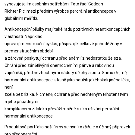
vyhovuje jejím osobním potřebám. Toto řadí Gedeon
Richter Plc. mezi předním výrobce perorální antikoncepce v
globálním měřítku.
Antikoncepční pilulky mají také řadu pozitivních neantikoncepčních
vlastností. Například
upravují menstruační cyklus, přispívají k celkové pohodě ženy v
premenstruačním období,
a zároveň poskytují ochranu před anémií z nedostatku železa.
Chrání před zánětlivými onemocněními pánve a rakovinou
vaječníků, před nezhoubnými nádory dělohy a prsu. Samozřejmě,
hormonální antikoncepce, stejně jako použití jakéhokoli jiného léku,
není
zcela bez rizika. Nicméně, ochrana před nechtěným těhotenstvím
a jeho případnými
komplikacemi zdaleka převáží možné riziko užívání perorální
hormonální antikoncepce.
Produktové portfolio naší firmy se nyní rozšiřuje o účinný přípravek
pro předoperační