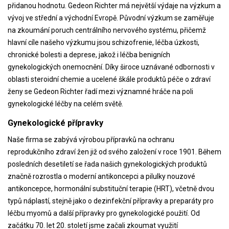
přidanou hodnotu. Gedeon Richter má největší výdaje na výzkum a
vývoj ve střední a východní Evropě. Původní výzkum se zaměřuje
na zkoumání poruch centrálního nervového systému, přičemž
hlavní cíle našeho výzkumu jsou schizofrenie, léčba úzkosti,
chronické bolesti a deprese, jakož i léčba benigních
gynekologických onemocnění. Díky široce uznávané odbornosti v
oblasti steroidní chemie a ucelené škále produktů péče o zdraví
ženy se Gedeon Richter řadí mezi významné hráče na poli
gynekologické léčby na celém světě.
Gynekologické přípravky
Naše firma se zabývá výrobou přípravků na ochranu
reprodukčního zdraví žen již od svého založení v roce 1901. Během
posledních desetiletí se řada našich gynekologických produktů
značně rozrostla o moderní antikoncepci a pilulky nouzové
antikoncepce, hormonální substituční terapie (HRT), včetně dvou
typů náplastí, stejně jako o dezinfekční přípravky a preparáty pro
léčbu myomů a další přípravky pro gynekologické použití. Od
začátku 70. let 20. století jsme začali zkoumat využití