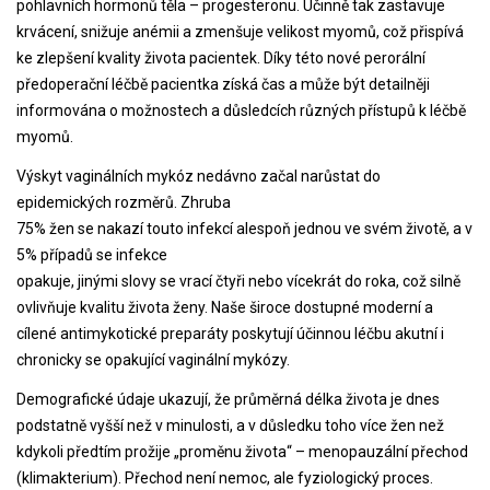
pohlavních hormonů těla – progesteronu. Účinně tak zastavuje
krvácení, snižuje anémii a zmenšuje velikost myomů, což přispívá
ke zlepšení kvality života pacientek. Díky této nové perorální
předoperační léčbě pacientka získá čas a může být detailněji
informována o možnostech a důsledcích různých přístupů k léčbě
myomů.
Výskyt vaginálních mykóz nedávno začal narůstat do
epidemických rozměrů. Zhruba
75% žen se nakazí touto infekcí alespoň jednou ve svém životě, a v
5% případů se infekce
opakuje, jinými slovy se vrací čtyři nebo vícekrát do roka, což silně
ovlivňuje kvalitu života ženy. Naše široce dostupné moderní a
cílené antimykotické preparáty poskytují účinnou léčbu akutní i
chronicky se opakující vaginální mykózy.
Demografické údaje ukazují, že průměrná délka života je dnes
podstatně vyšší než v minulosti, a v důsledku toho více žen než
kdykoli předtím prožije „proměnu života“ – menopauzální přechod
(klimakterium). Přechod není nemoc, ale fyziologický proces.